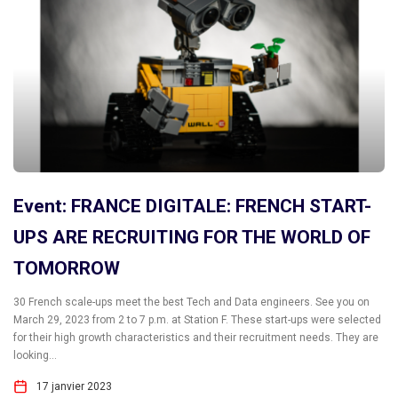
Event: FRANCE DIGITALE: FRENCH START-
UPS ARE RECRUITING FOR THE WORLD OF
TOMORROW
30 French scale-ups meet the best Tech and Data engineers. See you on
March 29, 2023 from 2 to 7 p.m. at Station F. These start-ups were selected
for their high growth characteristics and their recruitment needs. They are
looking...
17 janvier 2023