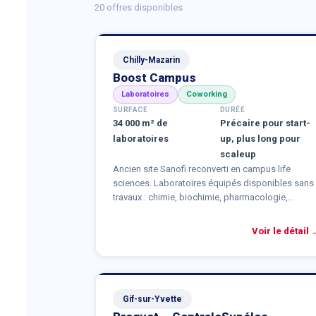
20 offres disponibles
Chilly-Mazarin
Boost Campus
Laboratoires
Coworking
SURFACE
DURÉE
34 000 m² de
Précaire pour start-
laboratoires
up, plus long pour
scaleup
Ancien site Sanofi reconverti en campus life
sciences. Laboratoires équipés disponibles sans
travaux : chimie, biochimie, pharmacologie,
zootechnie. Un industrial park de 59 000 m² est
prévu pour 2027-2028.
Voir le détail 
Gif-sur-Yvette