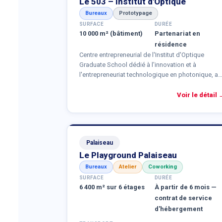
Le 503 – Institut d'Optique
Bureaux
Prototypage
SURFACE
DURÉE
10 000 m² (bâtiment)
Partenariat en
résidence
Centre entrepreneurial de l'Institut d'Optique
Graduate School dédié à l'innovation et à
l'entrepreneuriat technologique en photonique, au
cœur du campus de l'Université Paris-Saclay. Plus
de 20 entreprises partenaires accueillies en
Voir le détail 
résidence, aux côtés de plus de 60 élèves-
entrepreneurs de la Filière Innovation-
Entrepreneurs (FIE).
Palaiseau
Le Playground Palaiseau
Bureaux
Atelier
Coworking
SURFACE
DURÉE
6 400 m² sur 6 étages
À partir de 6 mois —
contrat de service
d'hébergement