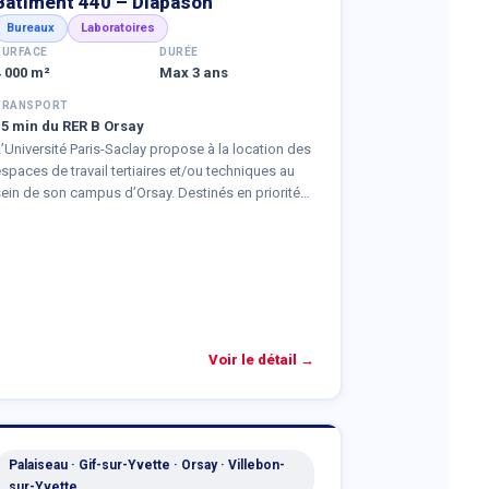
Bâtiment 440 – Diapason
Bureaux
Laboratoires
SURFACE
DURÉE
4 000 m²
Max 3 ans
TRANSPORT
15 min du RER B Orsay
’Université Paris-Saclay propose à la location des
spaces de travail tertiaires et/ou techniques au
sein de son campus d’Orsay. Destinés en priorité
ux entreprises innovantes et aux start-up, ces
ocaux peuvent également accueillir d’autres
structures (PME, associations, organismes publics
u partenaires), dans un cadre favorisant les
synergies avec l’écosystème académique,
cientifique et entrepreneurial du territoire.
Voir le détail →
Palaiseau · Gif-sur-Yvette · Orsay · Villebon-
sur-Yvette