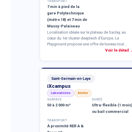
TRANSPORT
7 min à pied de la
gare Polytechnique
(métro 18) et 7 min de
Massy-Palaiseau
Localisation idéale sur le plateau de Saclay, au
cœur du 1er cluster deeptech d'Europe. Le
Playground propose une offre de bureau tout
inclus (services et mobilier), avec animations
Voir le détail 
sportives et conviviales, networking BtoB, café
GUS, salle de séminaire / conférence / créativité,
restaurant, et un magnifique rooftop avec vue sur
le campus AgroParisTech-INRAE et la Tour Eiffel.
Saint-Germain-en-Laye
iXcampus
Laboratoires
Atelier
SURFACE
DURÉE
50 à 2 000 m²
Ultra-flexible (1 mois
ou bail commercial
TRANSPORT
À proximité RER A &