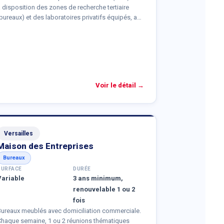
 disposition des zones de recherche tertiaire
bureaux) et des laboratoires privatifs équipés, au
ein de son site de Palaiseau.
Voir le détail →
Versailles
Maison des Entreprises
Bureaux
SURFACE
DURÉE
Variable
3 ans minimum,
renouvelable 1 ou 2
fois
Bureaux meublés avec domiciliation commerciale.
Chaque semaine, 1 ou 2 réunions thématiques