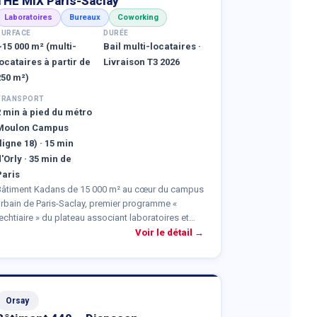
THE MIX Paris-Saclay
Laboratoires
Bureaux
Coworking
SURFACE
DURÉE
~15 000 m² (multi-
Bail multi-locataires ·
locataires à partir de
Livraison T3 2026
250 m²)
TRANSPORT
2 min à pied du métro
Moulon Campus
ligne 18) · 15 min
d'Orly · 35 min de
Paris
Bâtiment Kadans de 15 000 m² au cœur du campus
urbain de Paris-Saclay, premier programme «
echtiaire » du plateau associant laboratoires et
ureaux à la pointe de l'innovation. Conçu en 4 îlots
Voir le détail →
eliés par un atrium convivial, multi-locataires à
artir de 250 m², avec jusqu'à 60 % de surface en
laboratoire directement connectée aux bureaux.
ivraison prévue au T3 2026.
Orsay