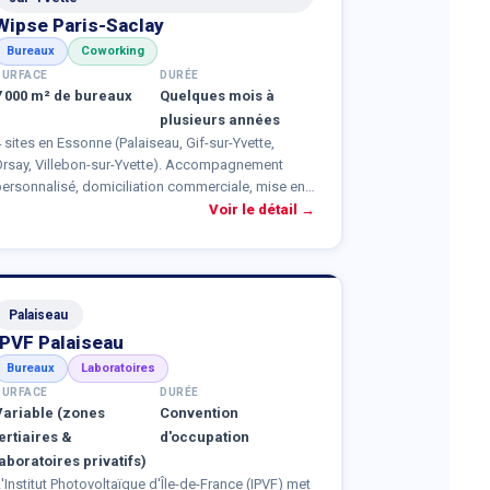
Wipse Paris-Saclay
Bureaux
Coworking
SURFACE
DURÉE
7 000 m² de bureaux
Quelques mois à
plusieurs années
 sites en Essonne (Palaiseau, Gif-sur-Yvette,
Orsay, Villebon-sur-Yvette). Accompagnement
personnalisé, domiciliation commerciale, mise en
éseau auprès des partenaires, ateliers animés.
Voir le détail →
ossibilité d'atelier avec petits équipements.
Palaiseau
IPVF Palaiseau
Bureaux
Laboratoires
SURFACE
DURÉE
Variable (zones
Convention
tertiaires &
d'occupation
laboratoires privatifs)
'Institut Photovoltaïque d'Île-de-France (IPVF) met