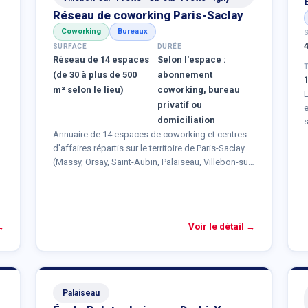
Réseau de coworking Paris-Saclay
Coworking
Bureaux
SURFACE
DURÉE
Réseau de 14 espaces
Selon l'espace :
(de 30 à plus de 500
abonnement
m² selon le lieu)
coworking, bureau
L
privatif ou
e
domiciliation
Annuaire de 14 espaces de coworking et centres
a
d'affaires répartis sur le territoire de Paris-Saclay
l
(Massy, Orsay, Saint-Aubin, Palaiseau, Villebon-sur-
Yvette, Gif-sur-Yvette, Igny), recensés par
o
Destination Paris-Saclay. Selon le lieu choisi :
postes de coworking, bureaux privatifs, salles de
s
réunion et services de
domiciliation
→
Voir le détail →
d'entreprise
. Annuaire complet sur
destination-
paris-saclay.com
.
Palaiseau