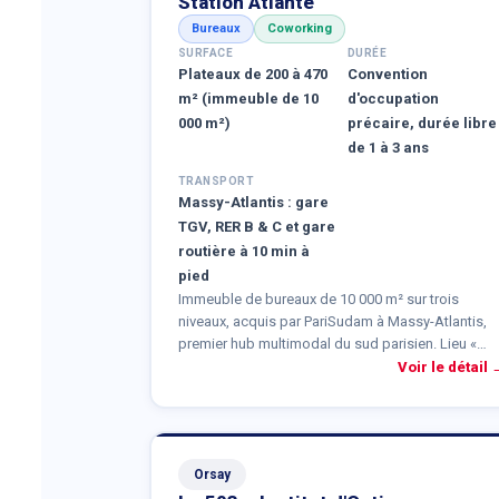
Station Atlante
Bureaux
Coworking
SURFACE
DURÉE
Plateaux de 200 à 470
Convention
m² (immeuble de 10
d'occupation
000 m²)
précaire, durée libre
de 1 à 3 ans
TRANSPORT
Massy-Atlantis : gare
TGV, RER B & C et gare
routière à 10 min à
pied
Immeuble de bureaux de 10 000 m² sur trois
niveaux, acquis par PariSudam à Massy-Atlantis,
premier hub multimodal du sud parisien. Lieu «
tremplin » pour des sociétés en post-incubation
Voir le détail 
avant leur implantation définitive, en cohabitation
avec d'autres startups et scale-ups, au sein d'un
écosystème collaboratif et animé par les
résidents.
Orsay