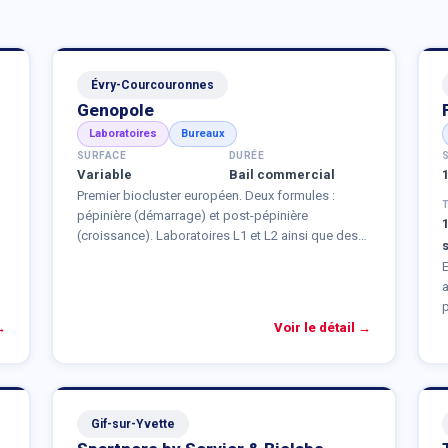
Évry-Courcouronnes
Genopole
Laboratoires
Bureaux
SURFACE
DURÉE
Variable
Bail commercial
Premier biocluster européen. Deux formules :
pépinière (démarrage) et post-pépinière
(croissance). Laboratoires L1 et L2 ainsi que des
bureaux, tous en bail commercial.
a
p
→
Voir le détail →
P
Gif-sur-Yvette