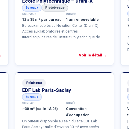
École Polytechnique – Drahi-X
Bureaux
Prototypage
SURFACE
DURÉE
12 à 35 m² par bureau
1 an renouvelable
Bureaux meublés au Novation Center (Drahi-X).
Accès aux laboratoires et centres
interdisciplinaires de l'Institut Polytechnique de
4
Paris. Accompagnement possible par l'équipe X-
UP Scale. Espace de prototypage X-FAB (70
machines sur 1 000 m², laboratoire de bio-
r
→
Voir le détail →
ingénierie médicale).
P
Palaiseau
EDF Lab Paris-Saclay
Bureaux
SURFACE
DURÉE
~30 m² (salle 1A 06)
Convention
d'occupation
Un bureau disponible au sein du site EDF Lab
Paris-Saclay : salle d'environ 30 m² avec accès
L