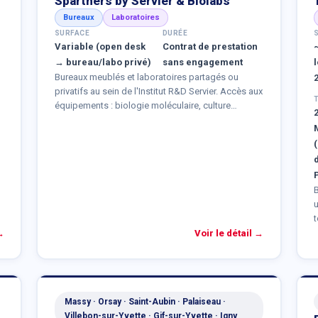
Spartners by Servier & Biolabs
Bureaux
Laboratoires
SURFACE
DURÉE
Variable (open desk
Contrat de prestation
→ bureau/labo privé)
sans engagement
Bureaux meublés et laboratoires partagés ou
privatifs au sein de l'Institut R&D Servier. Accès aux
équipements : biologie moléculaire, culture
cellulaire, biologie cellulaire, microbiologie, PCR,
stockage au froid, chimie, microscopie, etc.
(
t
b
→
Voir le détail →
r
p
L
Massy · Orsay · Saint-Aubin · Palaiseau ·
Villebon-sur-Yvette · Gif-sur-Yvette · Igny