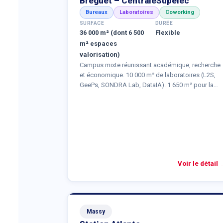
Breguet – CentraleSupélec
Bureaux
Laboratoires
Coworking
SURFACE
DURÉE
36 000 m² (dont 6 500
Flexible
m² espaces
valorisation)
Campus mixte réunissant académique, recherche
et économique. 10 000 m² de laboratoires (L2S,
GeePs, SONDRA Lab, DataIA). 1 650 m² pour la
présidence de l'Université Paris-Saclay. Offres
différenciées selon la taille et le profil.
Voir le détail 
Massy