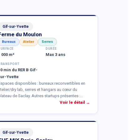
Gif-sur-Yvette
Ferme du Moulon
Bureaux
Atelier
Serres
SURFACE
DURÉE
1 000 m²
Max 3 ans
TRANSPORT
10 min du RER B Gif-
sur-Yvette
Espaces disponibles : bureaux reconvertibles en
telier/dry lab, serres et hangars au cœur du
lateau de Saclay. Autres startups présentes :
Auressens, Innov+, Innowide, WiNMS, SP3K, AMEL,
Voir le détail →
Green Fusion, Oligofeed, ClimeRock, La Bonne
aille.
Gif-sur-Yvette