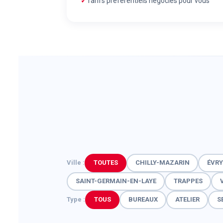
Tarifs préférentiels négociés pour vous
Ville :
TOUTES
CHILLY-MAZARIN
ÉVR
SAINT-GERMAIN-EN-LAYE
TRAPPES
Type :
TOUS
BUREAUX
ATELIER
S