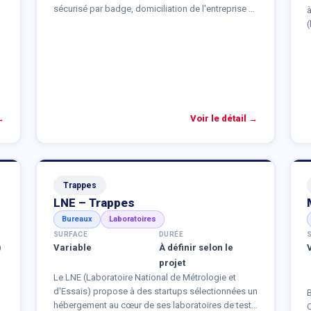
sécurisé par badge, domiciliation de l'entreprise et
à
accueil assuré par le site.
(
s
→
Voir le détail →
Trappes
LNE – Trappes
Bureaux
Laboratoires
SURFACE
DURÉE
)
Variable
À définir selon le
projet
Le LNE (Laboratoire National de Métrologie et
d'Essais) propose à des startups sélectionnées un
hébergement au cœur de ses laboratoires de tests