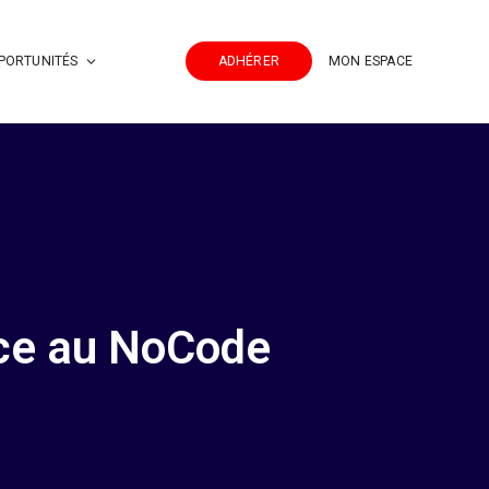
PORTUNITÉS
ADHÉRER
MON ESPACE
âce au NoCode