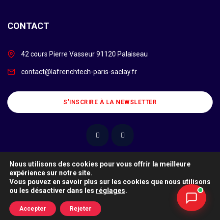
CONTACT
42 cours Pierre Vasseur 91120 Palaiseau
contact@lafrenchtech-paris-saclay.fr
S’INSCRIRE À LA NEWSLETTER
Nous utilisons des cookies pour vous offrir la meilleure
expérience sur notre site.
Ce site utilise des cookies. Pour en savoir plus sur les cookies et
Vous pouvez en savoir plus sur les cookies que nous utilisons
comment les refuser, cliquez ici.
ou les désactiver dans les
réglages
.
© Copyright 2026 @frenchtechparissaclay. Powered
J'accepte
by
Numeryx
Accepter
Rejeter