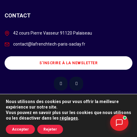
CONTACT
42 cours Pierre Vasseur 91120 Palaiseau
contact@lafrenchtech-paris-saclay.fr
S’INSCRIRE À LA NEWSLETTER
Nous utilisons des cookies pour vous offrir la meilleure
expérience sur notre site.
Ce site utilise des cookies. Pour en savoir plus sur les cookies et
Vous pouvez en savoir plus sur les cookies que nous utilisons
comment les refuser, cliquez ici.
ou les désactiver dans les
réglages
.
© Copyright 2026 @frenchtechparissaclay. Powered
J'accepte
by
Numeryx
Accepter
Rejeter