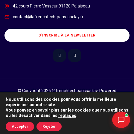
42 cours Pierre Vasseur 91120 Palaiseau
contact@lafrenchtech-paris-saclay.fr
S’INSCRIRE À LA NEWSLETTER
© Copyright 2026 @frenchtechparissaclay. Powered
by
Numeryx
Nous utilisons des cookies pour vous offrir la meilleure
expérience sur notre site.
Ce site utilise des cookies. Pour en savoir plus sur les cookies et
Vous pouvez en savoir plus sur les cookies que nous utilisons
comment les refuser, cliquez ici.
ou les désactiver dans les
réglages
.
J'accepte
Accepter
Rejeter