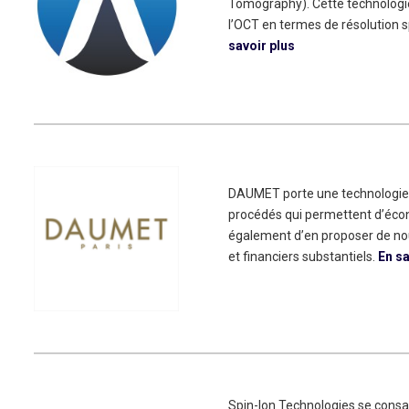
Tomography). Cette technologie
l’OCT en termes de résolution s
savoir plus
DAUMET porte une technologie g
procédés qui permettent d’écon
également d’en proposer de no
et financiers substantiels.
En sa
Spin-Ion Technologies se consac