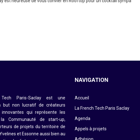
lay est heureuse de vous convier en Rooftop pour un cocktail sympa
S
NAVIGATION
Tech Paris-Saclay est une
Accueil
à but non lucratif de créateurs
La French Tech Paris Saclay
s innovantes qui représente les
Agenda
 la Communauté de start-up,
rteurs de projets du territoire de
Appels à projets
 Yvelines et Essonne aussi bien au
Adhésion